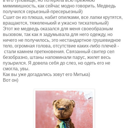
в его туловище, но потеряла всю прежнюю
мимимишность, как сейчас модно говорить. Медведь
получился серьезный-пресерьезный)
Сшит он из плюша, набит опилками, все лапки крутятся,
вращаются, тяжеленький и ужасно тискательный)
Этот же медведь оказался для меня своеобразным
вызовом, так как я задумывала для него одежду, но
ничего не получилось, это нестандартное грушевидное
тело, огромная голова, отсутствие каких-либо плечей -
стали камнем преткновения. Связанный свитер сел
безобразно, штаны напоминали парус, жилет весь
пузырился. Я довела себя до слез, но одеть его не
смогла, увы.
Как вы уже догадались зовут его Митька)
Вот он)