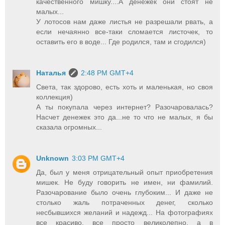
качественного мишку....А денежек они стоят не
малых...
У лотосов нам даже листья не разрешали рвать, а
если нечаянно все-таки сломается листочек, то
оставить его в воде... Где родился, там и сгодился)
Наталья
2:48 PM GMT+4
Света, так здорово, есть хоть и маленькая, но своя
коллекция)
А ты покупала через интернет? Разочаровалась?
Насчет денежек это да...не то что не малых, я бы
сказала огромных...
Unknown
3:03 PM GMT+4
Да, был у меня отрицательный опыт приобретения
мишек. Не буду говорить не имен, ни фамилий.
Разочарование было очень глубоким... И даже не
столько жаль потраченных денег, сколько
несбывшихся желаний и надежд... На фотографиях
все красиво, все просто великолепно, а в